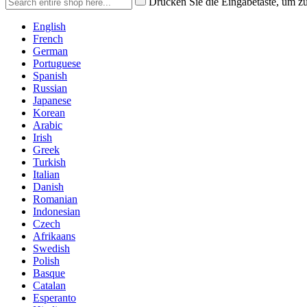
Drücken Sie die Eingabetaste, um z
English
French
German
Portuguese
Spanish
Russian
Japanese
Korean
Arabic
Irish
Greek
Turkish
Italian
Danish
Romanian
Indonesian
Czech
Afrikaans
Swedish
Polish
Basque
Catalan
Esperanto