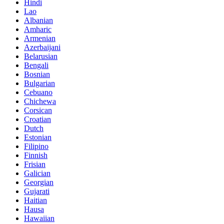
Hindi
Lao
Albanian
Amharic
Armenian
Azerbaijani
Belarusian
Bengali
Bosnian
Bulgarian
Cebuano
Chichewa
Corsican
Croatian
Dutch
Estonian
Filipino
Finnish
Frisian
Galician
Georgian
Gujarati
Haitian
Hausa
Hawaiian