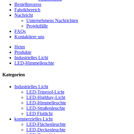
Bestellprozess
Fabrikbereich
Nachricht
Unternehmens Nachrichten
Projektfälle
FAQs
Kontaktiere uns
Heim
Produkte
Industrielles Licht
LED-Himmelleuchte
Kategorien
Industrielles Licht
LED-Triproof-Licht
LED-Highbay-Licht
LED-Himmelleuchte
LED-Straßenleuchte
LED Flutlicht
kommerzielles Licht
LED-Flächenleuchte
LED-Deckenleuchte