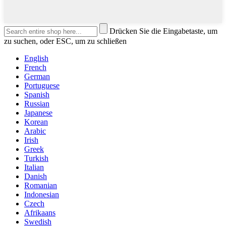
Drücken Sie die Eingabetaste, um
zu suchen, oder ESC, um zu schließen
English
French
German
Portuguese
Spanish
Russian
Japanese
Korean
Arabic
Irish
Greek
Turkish
Italian
Danish
Romanian
Indonesian
Czech
Afrikaans
Swedish