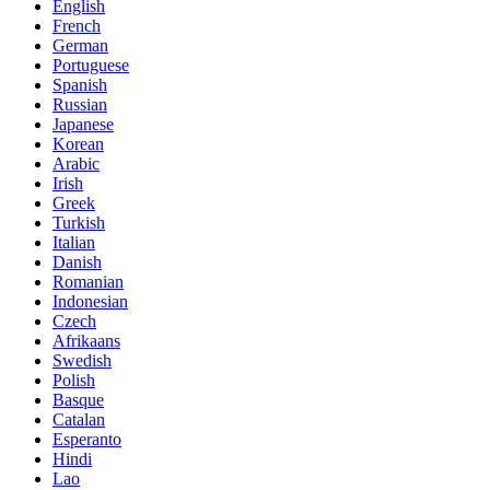
English
French
German
Portuguese
Spanish
Russian
Japanese
Korean
Arabic
Irish
Greek
Turkish
Italian
Danish
Romanian
Indonesian
Czech
Afrikaans
Swedish
Polish
Basque
Catalan
Esperanto
Hindi
Lao